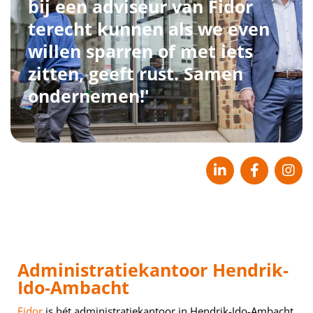
bij een adviseur van Fidor
terecht kunnen als we even
willen sparren of met iets
zitten, geeft rust. Samen
ondernemen!'
Administratiekantoor Hendrik-
Ido-Ambacht
Fidor
is hét administratiekantoor in Hendrik-Ido-Ambacht