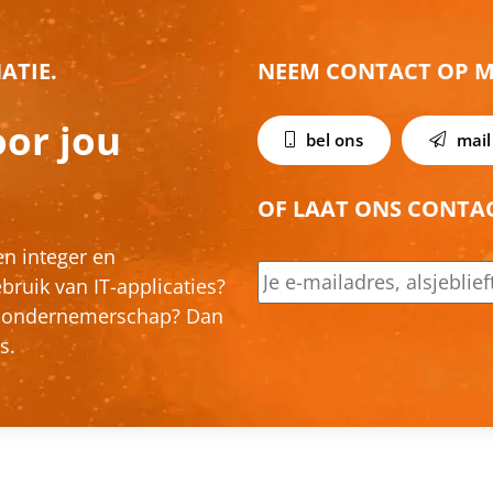
ATIE.
NEEM CONTACT OP M
oor jou
bel ons
mail
OF LAAT ONS CONTA
en integer en
E-
mailadres
*
ruik van IT-applicaties?
or ondernemerschap? Dan
es.