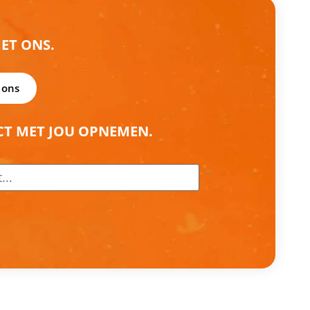
ET ONS.
 ons
CT MET JOU OPNEMEN.