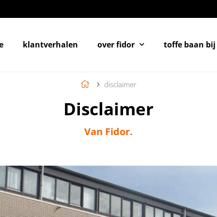
e
klantverhalen
over fidor
toffe baan bij
disclaimer
Disclaimer
Van Fidor.