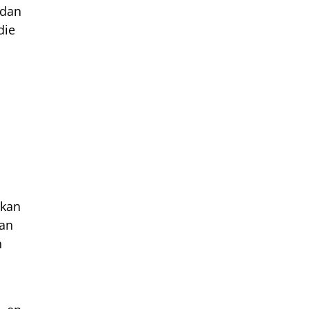
 dan
die
 kan
van
n