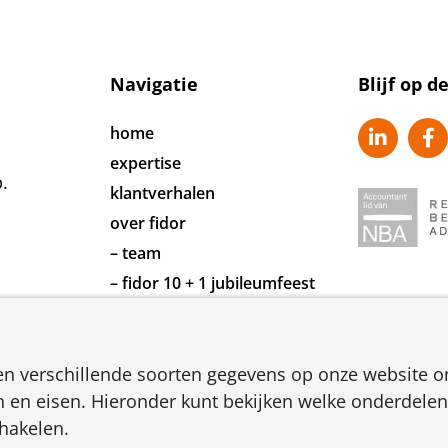
Navigatie
Blijf op d
home
expertise
.
klantverhalen
over fidor
– team
– fidor 10 + 1 jubileumfeest
toffe baan bij fidor?
contact
en verschillende soorten gegevens op onze website 
 en eisen. Hieronder kunt bekijken welke onderdelen
chakelen.