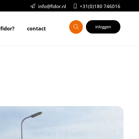
info@fidor.nl
+31(0)180 746016
inloggen
 fidor?
contact