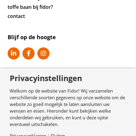
toffe baan bij fidor?
contact
Blijf op de hoogte
Privacyinstellingen
Welkom op de website van Fidor! Wij verzamelen
verschillende soorten gegevens op onze website om de
website zo goed mogelijk te laten aansluiten uw
© Copyright 2026. Fidor.nl
wensen en eisen. Hieronder kunt bekijken welke
onderdelen wij gebruiken, en kunt u deze optie
algemene voorwaarden
eventueel uitschakelen.
disclaimer
Privacyverklaring
|
Sluiten