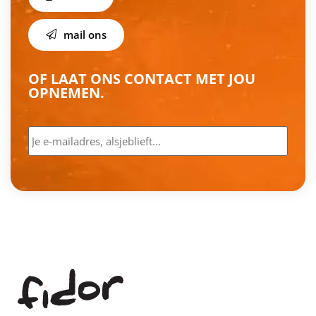
mail ons
OF LAAT ONS CONTACT MET JOU
OPNEMEN.
E-
mailadres
*